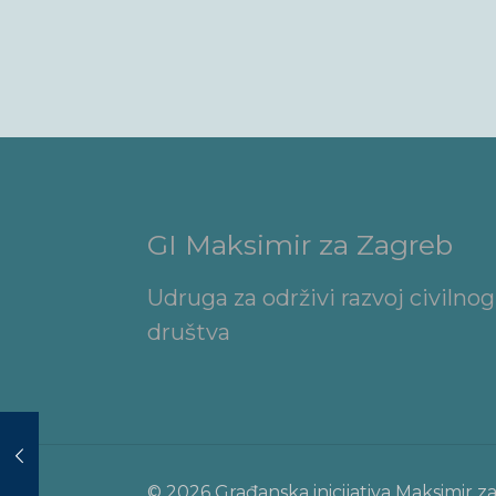
GI Maksimir za Zagreb
Udruga za održivi razvoj civilnog
društva
© 2026 Građanska inicijativa Maksimir z