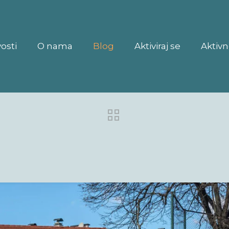
osti
O nama
Blog
Aktiviraj se
Aktivn