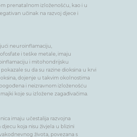
ćom prenatalnom izloženošću, kao i u
gativan učinak na razvoj djece i
jući neuroinflamaciju,
ofosfate i teške metale, imaju
oinflamaciju i mitohondrijsku
a pokazale su da su razine dioksina u krvi
dioksina, dojenje u takvim okolnostima
i pogođena i neizravnom izloženošću
 majki koje su izložene zagađivačima.
ionica imaju učestalija razvojna
ecu koja nisu živjela u blizini
g svakodnevnog života, povezana s