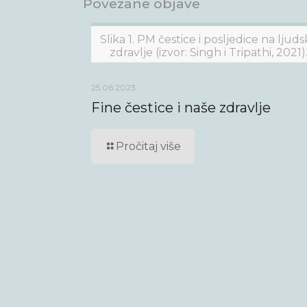
Povezane objave
Slika 1. PM čestice i posljedice na ljud
zdravlje (izvor: Singh i Tripathi, 2021)
25.06.2023
Fine čestice i naše zdravlje
Pročitaj više