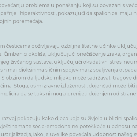
su u povećanju problema u ponašanju koji su povezani s ve
nje i hiperaktivnosti, pokazujući da spalionice imaju ne
ojnih poremećaja.
nim česticama doživljavaju ozbiljne štetne učinke uključu
 Čimbenici okoliša, uključujući onečišćenje zraka, organ
njeg živčanog sustava, uključujući oksidativni stres, neur
oksinima i dioksinima sličnim spojevima iz spaljivanja otpad
ti. S obzirom da ljudsko mlijeko može sadržavati tragove 
čima. Stoga, osim izravne izloženosti, dojenčad može bit
 implicira da se toksini mogu prenijeti dojenjem od strane
ani razvoj pokazuju kako djeca koja su živjela u blizini spal
ještinama te socio-emocionalne poteškoće u odnosu na dj
industrijalizacija, iako je uvelike povećala udobnost naše