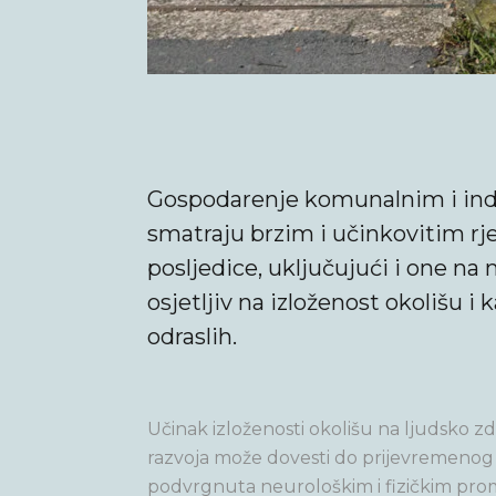
Gospodarenje komunalnim i indus
smatraju brzim i učinkovitim r
posljedice, uključujući i one na 
osjetljiv na izloženost okolišu i 
odraslih.
Učinak izloženosti okolišu na ljudsko z
razvoja može dovesti do prijevremenog 
podvrgnuta neurološkim i fizičkim promj