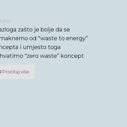
5.2023
azloga zašto je bolje da se
maknemo od “waste to energy”
ncepta i umjesto toga
ihvatimo “zero waste” koncept
Pročitaj više