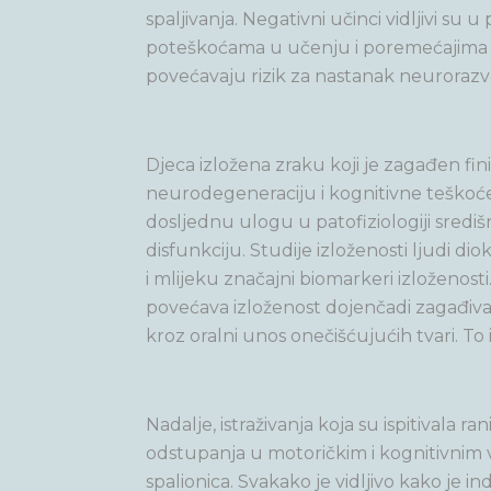
spaljivanja. Negativni učinci vidljivi 
poteškoćama u učenju i poremećajima paž
povećavaju rizik za nastanak neurorazv
Djeca izložena zraku koji je zagađen fi
neurodegeneraciju i kognitivne teškoće.
dosljednu ulogu u patofiziologiji središ
disfunkciju. Studije izloženosti ljudi di
i mlijeku značajni biomarkeri izloženos
povećava izloženost dojenčadi zagađiva
kroz oralni unos onečišćujućih tvari. To
Nadalje, istraživanja koja su ispitivala r
odstupanja u motoričkim i kognitivnim v
spalionica. Svakako je vidljivo kako je 