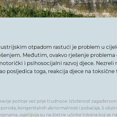
trijskim otpadom rastući je problem u cijelo
ješenjem. Međutim, ovakvo rješenje problema 
motorički i psihosocijalni razvoj djece. Nezreli
kao posljedica toga, reakcija djece na toksične 
dravlje počinje već prije trudnoće. Izloženost zagađenom
poroda, kongenitalnih abnormalnosti i pobačaja. S obzi
enama, osjetljivija su na štetne učinke toksina koji se 