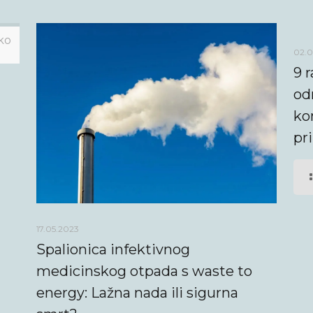
sko
.
02.0
9 r
od
ko
pr
17.05.2023
Spalionica infektivnog
medicinskog otpada s waste to
energy: Lažna nada ili sigurna