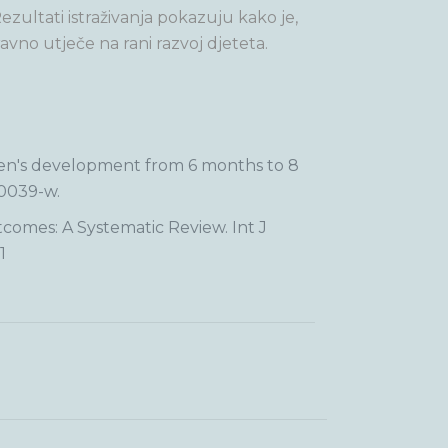
zultati istraživanja pokazuju kako je,
ravno utječe na rani razvoj djeteta.
dren's development from 6 months to 8
60039-w.
comes: A Systematic Review. Int J
1