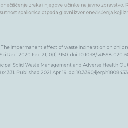
nečišćenje zraka i njegove učinke na javno zdravstvo. Re
risutnost spalionice otpada glavni izvor onečišćenja koji iz
. The impermanent effect of waste incineration on chil
Sci Rep. 2020 Feb 21;10(1):3150. doi: 10.1038/s41598-020-
Municipal Solid Waste Management and Adverse Health Out
8):4331. Published 2021 Apr 19. doi:10.3390/ijerph1808433