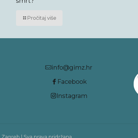
smrt?
Pročitaj više
info@gimz.hr
Facebook
Instagram
a Zagreb | Sva prava pridržana