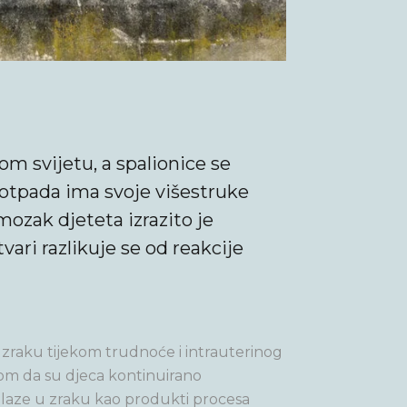
m svijetu, a spalionice se
otpada ima svoje višestruke
 mozak djeteta izrazito je
tvari razlikuje se od reakcije
 zraku tijekom trudnoće i intrauterinog
rom da su djeca kontinuirano
nalaze u zraku kao produkti procesa